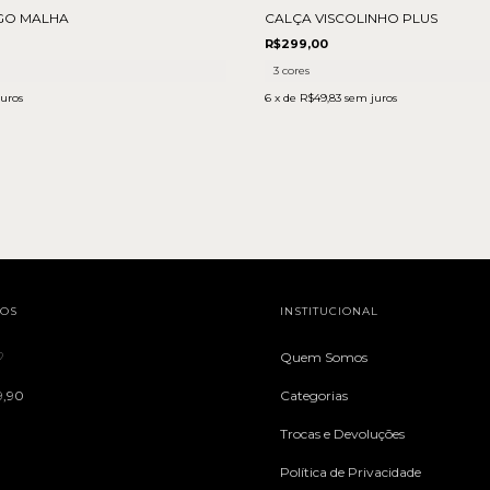
GO MALHA
CALÇA VISCOLINHO PLUS
R$299,00
3 cores
uros
6
x de
R$49,83
sem juros
TOS
INSTITUCIONAL
♡
Quem Somos
9,90
Categorias
Trocas e Devoluções
Política de Privacidade