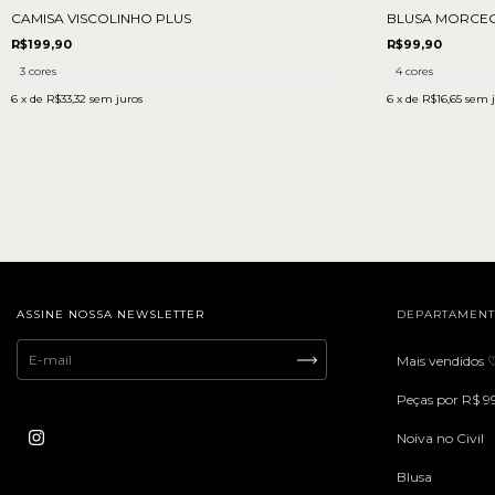
CAMISA VISCOLINHO PLUS
BLUSA MORCE
R$199,90
R$99,90
3 cores
4 cores
6
x de
R$33,32
sem juros
6
x de
R$16,65
sem j
ASSINE NOSSA NEWSLETTER
DEPARTAMEN
Mais vendidos 
Peças por R$ 9
Noiva no Civil
Blusa