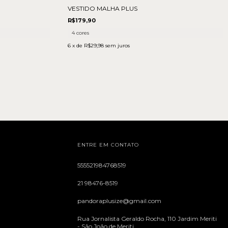
VESTIDO MALHA PLUS
R$179,90
4 cores
6
x de
R$29,98
sem juros
ENTRE EM CONTATO
555521984768519
21 98476-8519
pandoraplusize@gmail.com
Rua Jornalista Geraldo Rocha, 110 Jardim Meriti
- São João de Meriti