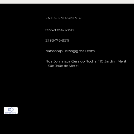
ENTRE EM CONTATO
555521984768519
21 98476-8519
pandoraplusize@gmail.com
Rua Jornalista Geraldo Rocha, 110 Jardim Meriti
- São João de Meriti