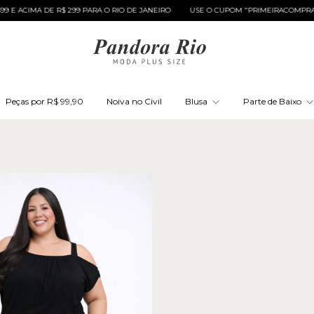
E R$ 299 PARA O RIO DE JANEIRO
USE O CUPOM "PRIMEIRACOMPRA" E GANHE 10
Peças por R$ 99,90
Noiva no Civil
Blusa
Parte de Baixo