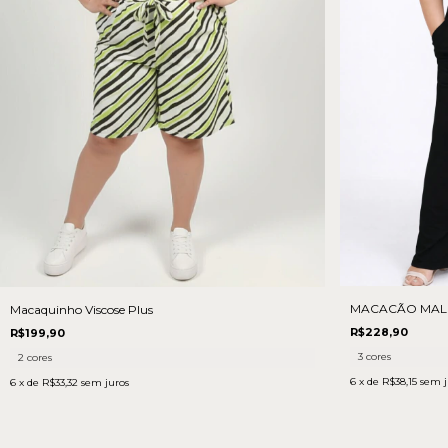
MACACÃO MAL
Macaquinho Viscose Plus
R$228,90
R$199,90
3 cores
2 cores
6
x de
R$38,15
sem j
6
x de
R$33,32
sem juros