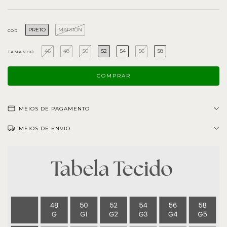
PRETO
MARRON
COR
46
48
50
52
54
56
58
TAMANHO
MEIOS DE PAGAMENTO
MEIOS DE ENVIO