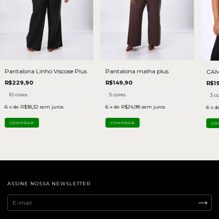
Pantalona Linho Viscose Plus
Pantalona malha plus
CAM
R$229,90
R$149,90
R$1
10 cores
5 cores
3 c
6
x de
R$38,32
sem juros
6
x de
R$24,98
sem juros
6
x d
COMPRAR
COMPRAR
CO
ASSINE NOSSA NEWSLETTER