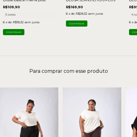
R$109,90
R$9
R$169,90
6
x de
R$28,32
sem juros
5 cores
4 c
6
x de
R$18,32
sem juros
6
x d
COMPRAR
COMPRAR
CO
Para comprar com esse produto