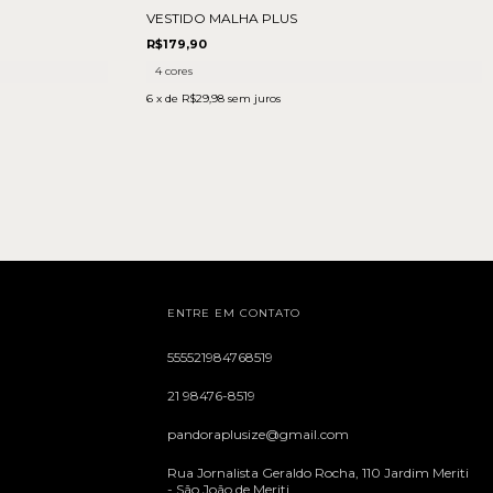
VESTIDO MALHA PLUS
R$179,90
4 cores
6
x de
R$29,98
sem juros
ENTRE EM CONTATO
555521984768519
21 98476-8519
pandoraplusize@gmail.com
Rua Jornalista Geraldo Rocha, 110 Jardim Meriti
- São João de Meriti