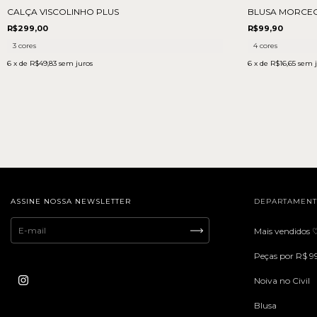
CALÇA VISCOLINHO PLUS
BLUSA MORCE
R$299,00
R$99,90
3 cores
4 cores
6
x de
R$49,83
sem juros
6
x de
R$16,65
sem j
ASSINE NOSSA NEWSLETTER
DEPARTAMEN
Mais vendidos 
Peças por R$ 9
Noiva no Civil
Blusa