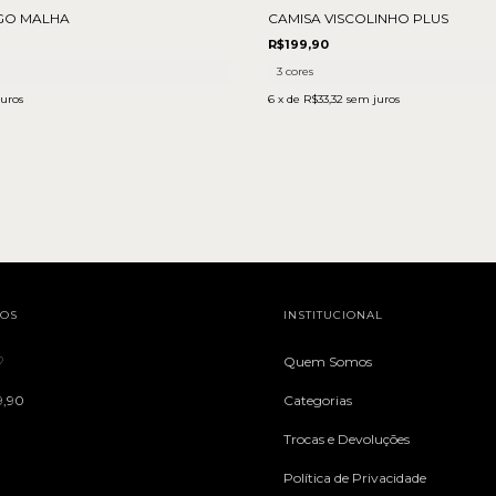
GO MALHA
CAMISA VISCOLINHO PLUS
R$199,90
3 cores
uros
6
x de
R$33,32
sem juros
TOS
INSTITUCIONAL
♡
Quem Somos
9,90
Categorias
Trocas e Devoluções
Política de Privacidade