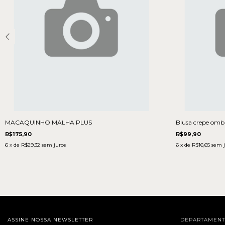
MACAQUINHO MALHA PLUS
Blusa crepe omb
R$175,90
R$99,90
6
x de
R$29,32
sem juros
6
x de
R$16,65
sem j
ASSINE NOSSA NEWSLETTER
DEPARTAMEN