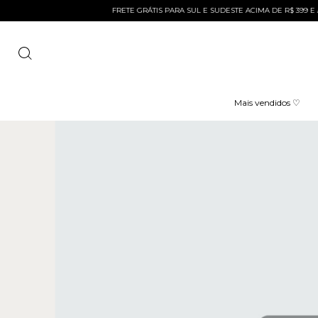
FRETE GRÁTIS PARA SUL E SUDESTE ACIMA DE R$ 399 E ACIMA
Mais vendidos ♡