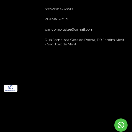
555521984768519
21 98476-8519
pandoraplusize@gmail.com
Rua Jornalista Geraldo Rocha, 110 Jardim Meriti
- São João de Meriti