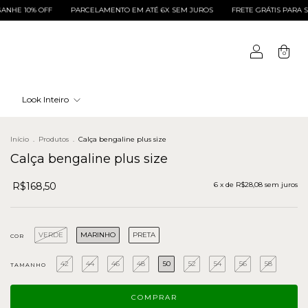
 10% OFF
PARCELAMENTO EM ATÉ 6X SEM JUROS
FRETE GRÁTIS PARA SUL E 
0
Look Inteiro
Início
.
Produtos
.
Calça bengaline plus size
Calça bengaline plus size
R$168,50
6
x de
R$28,08
sem juros
VERDE
MARINHO
PRETA
COR
42
44
46
48
50
52
54
56
58
TAMANHO