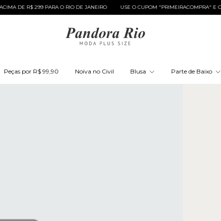
 DE R$ 299 PARA O RIO DE JANEIRO
USE O CUPOM "PRIMEIRACOMPRA" E GANHE
Peças por R$ 99,90
Noiva no Civil
Blusa
Parte de Baixo