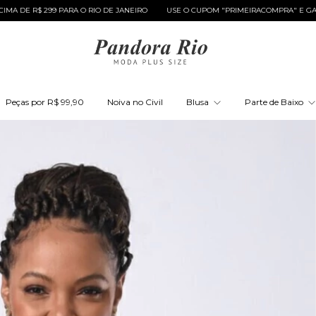
ARA O RIO DE JANEIRO
USE O CUPOM "PRIMEIRACOMPRA" E GANHE 10% OFF
Peças por R$ 99,90
Noiva no Civil
Blusa
Parte de Baixo