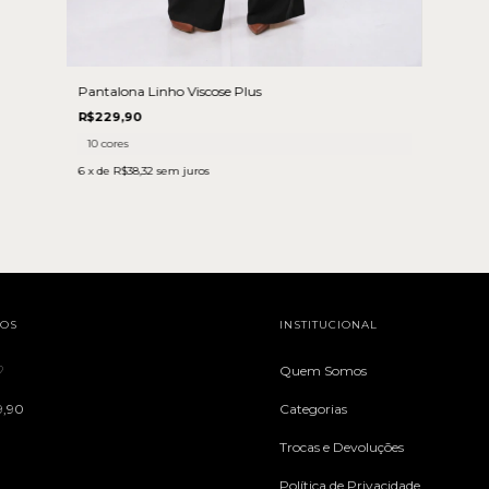
Pantalona Linho Viscose Plus
R$229,90
10 cores
6
x de
R$38,32
sem juros
TOS
INSTITUCIONAL
♡
Quem Somos
9,90
Categorias
Trocas e Devoluções
Política de Privacidade