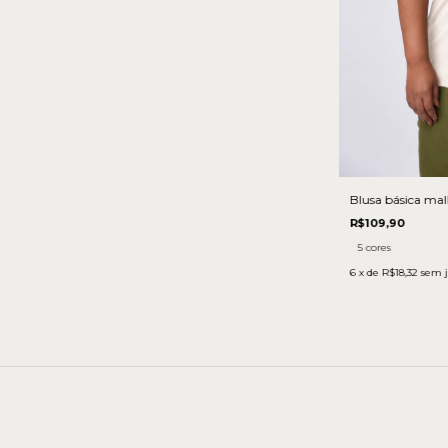
Blusa básica mal
R$109,90
5 cores
6
x de
R$18,32
sem j