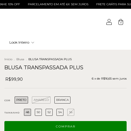
PARCELAMENTO EM ATÉ 6X SEM JUROS
FRETE GRÁTIS PARA SUL E SUDESTE ACIM
0
Look Inteiro
Início
.
Blusa
.
BLUSA TRANSPASSADA PLUS
BLUSA TRANSPASSADA PLUS
R$99,90
6
x de
R$16,65
sem juros
PRETO
AMARELO
BRANCA
COR
48
50
52
54
56
TAMANHO