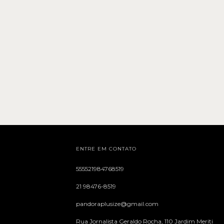
ENTRE EM CONTATO
555521984768519
21 98476-8519
pandoraplusize@gmail.com
Rua Jornalista Geraldo Rocha, 110 Jardim Meriti