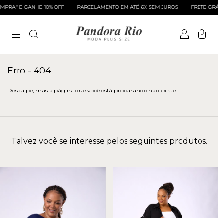
RA" E GANHE 10% OFF
PARCELAMENTO EM ATÉ 6X SEM JUROS
FRETE GRÁTI
0
Erro - 404
Desculpe, mas a página que você está procurando não existe.
Talvez você se interesse pelos seguintes produtos.