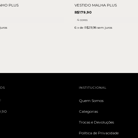
VESTIDO MALHA PLUS
NHO PLUS
R$179,90
4 cores
6
x de
R$29,98
sem juros
juros
TOS
INSTITUCIONAL
♡
Quem Somos
9,90
Categorias
Trocas e Devoluções
Política de Privacidade