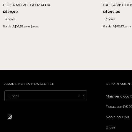
BLUSA MORCEGO MALHA
CALÇA VISCOLI
R$99,90
R$299,00
4 cores
3 cores
6
x de
R$16,65
sem juros
6
x de
R$49,83
sem 
ASSINE NOSSA NEWSLETTER
DEPARTAMEN
Mais vendidos 
Peças por R$ 9
Noiva no Civil
Blusa