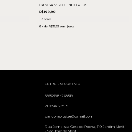
CAMISA VISCOLINHO PLUS
R$199,90
3 cores
6
x de
R$33,32
sem juros
ENTRE EM CONTATO
555521984768519
21 98476-8519
pandoraplusize@gmail.com
Rua Jornalista Geraldo Rocha, 110 Jardim Meriti
- São João de Meriti