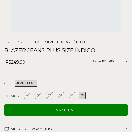
Início
.
Produtos
.
BLAZER JEANS PLUS SIZE ÍNDIGO
BLAZER JEANS PLUS SIZE ÍNDIGO
R$249,90
6
x de
R$41,65
sem juros
JEANS BLUE
COR
48
50
52
54
56
58
TAMANHO
MEIOS DE PAGAMENTO