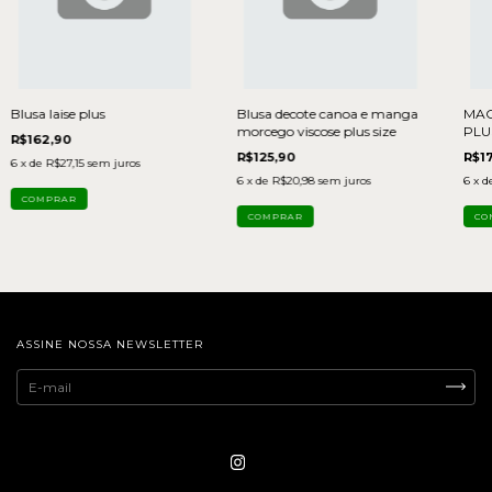
Blusa laise plus
Blusa decote canoa e manga
MAC
morcego viscose plus size
PLU
R$162,90
R$125,90
R$17
6
x de
R$27,15
sem juros
6
x de
R$20,98
sem juros
6
x d
ASSINE NOSSA NEWSLETTER