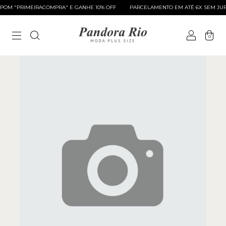
OM "PRIMEIRACOMPRA" E GANHE 10% OFF
PARCELAMENTO EM ATÉ 6X SEM JUR
0