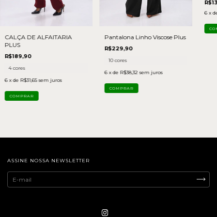
R$1
6
x d
Pantalona Linho Viscose Plus
CALÇA DE ALFAITARIA
PLUS
R$229,90
R$189,90
10 cores
4 cores
6
x de
R$38,32
sem juros
6
x de
R$31,65
sem juros
COMPRAR
COMPRAR
ASSINE NOSSA NEWSLETTER