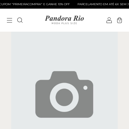
UPOM "PRIMEIRACOMPRA" E GANHE 10% OFF
PARCELAMENTO EM ATÉ 6X SEM JU
0