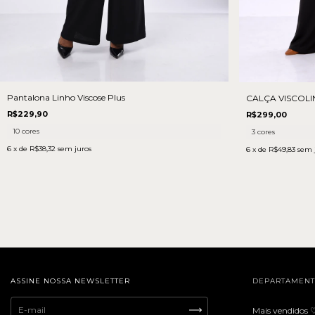
Pantalona Linho Viscose Plus
CALÇA VISCOLI
R$229,90
R$299,00
10 cores
3 cores
6
x de
R$38,32
sem juros
6
x de
R$49,83
sem 
ASSINE NOSSA NEWSLETTER
DEPARTAMEN
Mais vendidos 