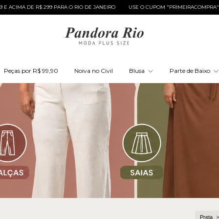
 DE R$ 299 PARA O RIO DE JANEIRO
USE O CUPOM "PRIMEIRACOMPRA" E GANHE
Peças por R$ 99,90
Noiva no Civil
Blusa
Parte de Baixo
Preta