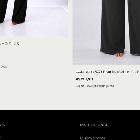
NHO PLUS
juros
PANTALONA FEMININA PLUS SIZE
R$179,90
6
x de
R$29,98
sem juros
TOS
INSTITUCIONAL
♡
Quem Somos