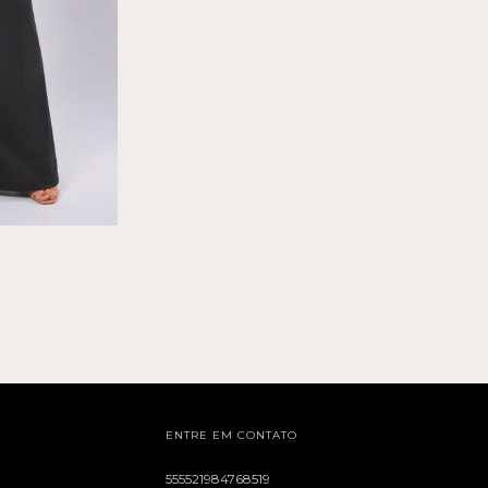
ENTRE EM CONTATO
555521984768519