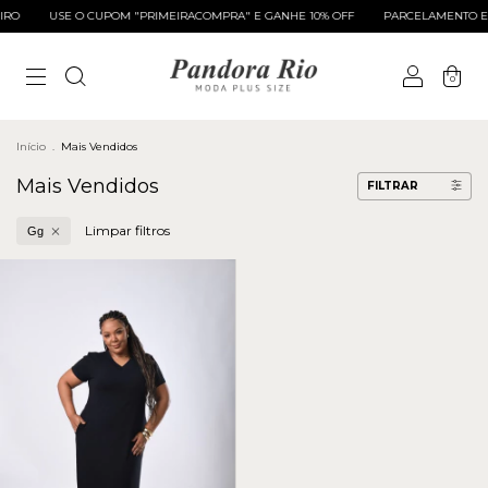
IRO
USE O CUPOM "PRIMEIRACOMPRA" E GANHE 10% OFF
PARCELAMENTO EM
0
Início
.
Mais Vendidos
Mais Vendidos
FILTRAR
Limpar filtros
Gg