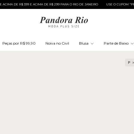
IMA DE R$ 399 E ACIMA DE R$ 299 PARA O RIO DE JANEIRO
USE O CUPOM "PRIME
Peças por R$ 99,90
Noiva no Civil
Blusa
Parte de Baixo
P