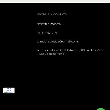
ENTRE EM CONTATO
555521984768519
21 98476-8519
pandoraplusize@gmail.com
Rua Jornalista Geraldo Rocha, 110 Jardim Meriti
- São João de Meriti