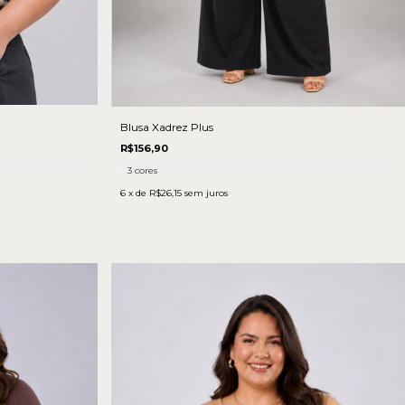
Blusa Xadrez Plus
R$156,90
3 cores
6
x de
R$26,15
sem juros