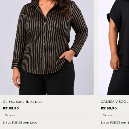
CAMISA VISCOL
Camisa social listra plus
R$199,90
R$189,90
3 cores
3 cores
6
x de
R$33,32
sem j
6
x de
R$31,65
sem juros