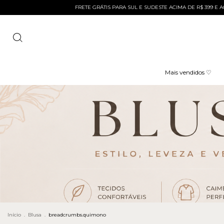
ARA SUL E SUDESTE ACIMA DE R$ 399 E ACIMA DE R$ 299 PARA O RIO DE JANEIRO
Mais vendidos ♡
Início
.
Blusa
.
breadcrumbs.quimono