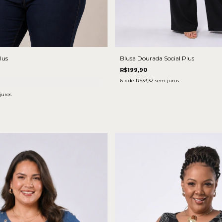
Blusa Dourada Social Plus
lus
R$199,90
6
x de
R$33,32
sem juros
juros