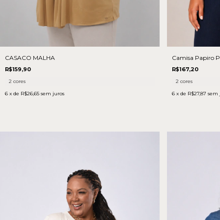
Camisa Papiro P
CASACO MALHA
R$167,20
R$159,90
2 cores
2 cores
6
x de
R$27,87
sem 
6
x de
R$26,65
sem juros