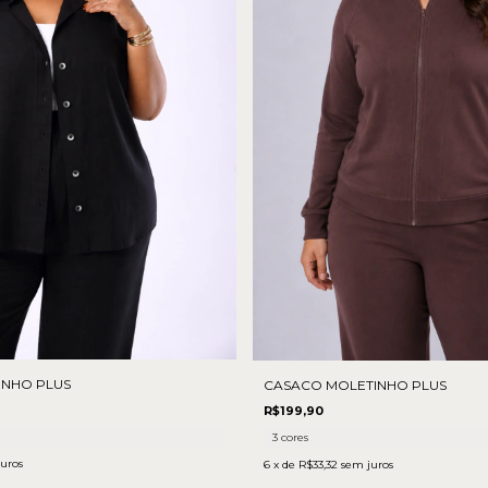
INHO PLUS
CASACO MOLETINHO PLUS
R$199,90
3 cores
uros
6
x de
R$33,32
sem juros