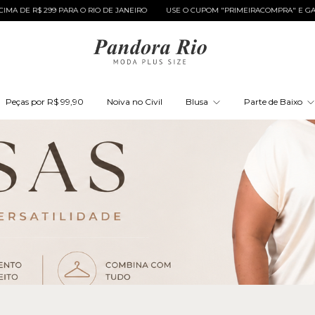
USE O CUPOM "PRIMEIRACOMPRA" E GANHE 10% OFF
PARCELAMENTO EM ATÉ 6
Peças por R$ 99,90
Noiva no Civil
Blusa
Parte de Baixo