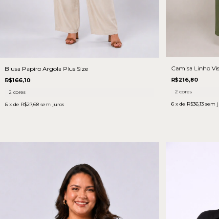
Camisa Linho Vis
Blusa Papiro Argola Plus Size
R$216,80
R$166,10
2 cores
2 cores
6
x de
R$36,13
sem j
6
x de
R$27,68
sem juros