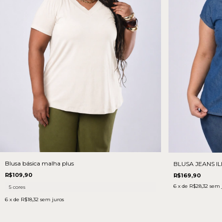
Blusa básica malha plus
BLUSA JEANS IL
R$109,90
R$169,90
6
x de
R$28,32
sem 
5 cores
6
x de
R$18,32
sem juros