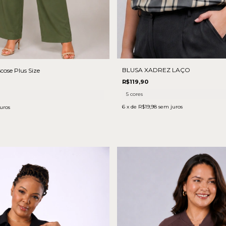
BLUSA XADREZ LAÇO
cose Plus Size
R$119,90
5 cores
6
x de
R$19,98
sem juros
uros